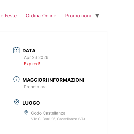
 e Feste
Ordina Online
Promozioni
DATA
Apr 26 2026
Expired!
MAGGIORI INFORMAZIONI
Prenota ora
LUOGO
Godo Castellanza
V.le G. Borri 26, Castellanza (VA)