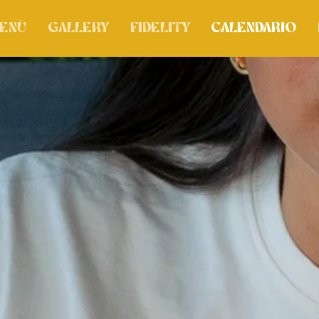
enù
Gallery
Fidelity
Calendario