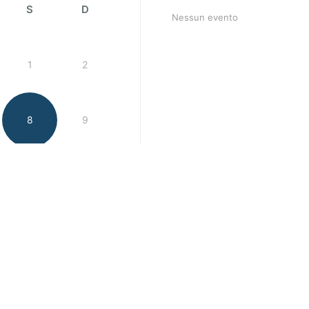
S
D
Nessun evento
1
2
8
9
15
16
22
23
29
30