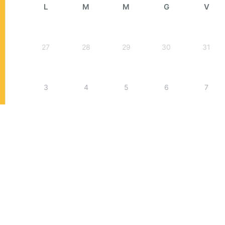
L
M
M
G
V
27
28
29
30
31
3
4
5
6
7
10
11
12
13
14
17
18
19
20
21
24
25
26
27
28